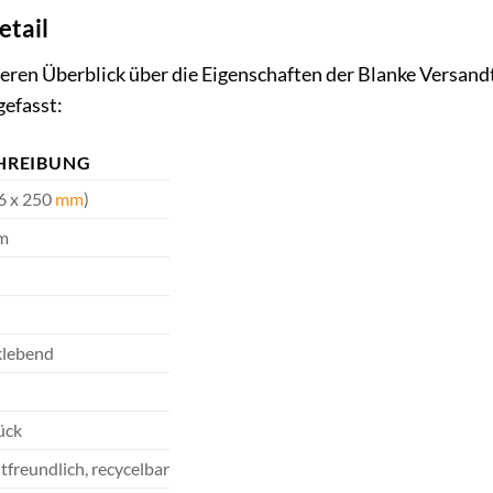
etail
ren Überblick über die Eigenschaften der Blanke Versandt
gefasst:
HREIBUNG
6 x 250
mm
)
m
klebend
ück
freundlich, recycelbar