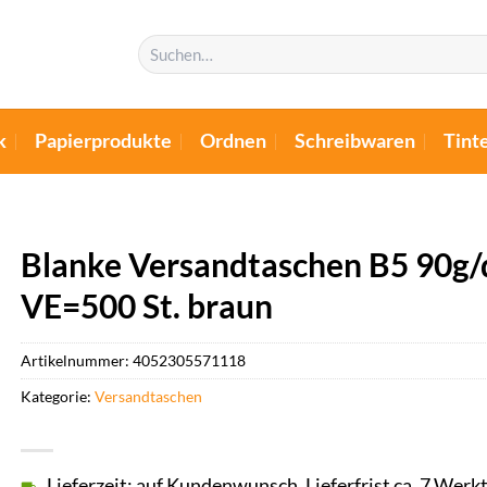
Suchen
nach:
k
Papierprodukte
Ordnen
Schreibwaren
Tint
Blanke Versandtaschen B5 90g/
VE=500 St. braun
Artikelnummer:
4052305571118
Kategorie:
Versandtaschen
Lieferzeit: auf Kundenwunsch, Lieferfrist ca. 7 Werk