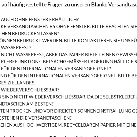
 auf häufig gestellte Fragen zu unseren Blanke Versandtas
 AUCH OHNE FENSTER ERHÄLTLICH?
NKE VERSANDTASCHEN B5 OHNE FENSTER. BITTE BEACHTEN SI
SCHEN BEDRUCKEN LASSEN?
KÖNNEN BEDRUCKT WERDEN. BITTE KONTAKTIEREN SIE UNS FÜ
 WASSERFEST?
NICHT WASSERFEST, ABER DAS PAPIER BIETET EINEN GEWISSE
STKLEBEFUNKTION?
BEI SACHGEMÄSSER LAGERUNG HÄLT DIE 
 FÜR DEN INTERNATIONALEN VERSAND GEEIGNET?
IND FÜR DEN INTERNATIONALEN VERSAND GEEIGNET. BITTE B
S ZIELLANDES.
 WIEDERVERSCHLIESSBAR?
N SIND NICHT WIEDERVERSCHLIESSBAR, DA DIE SELBSTKLEBE
ANDTASCHEN AM BESTEN?
LTEN TROCKEN UND VOR DIREKTER SONNENEINSTRAHLUNG G
ESTEHEN DIE VERSANDTASCHEN?
TEHEN AUS HOCHWERTIGEM, RECYCELBAREM PAPIER MIT EIN