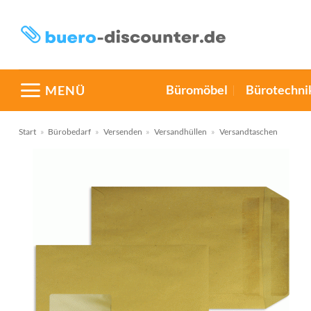
Zum
Inhalt
springen
Büromöbel
Bürotechni
MENÜ
Start
»
Bürobedarf
»
Versenden
»
Versandhüllen
»
Versandtaschen