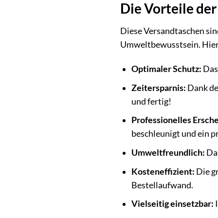
Die Vorteile de
Diese Versandtaschen sind
Umweltbewusstsein. Hier s
Optimaler Schutz:
Das 
Zeitersparnis:
Dank der
und fertig!
Professionelles Ersche
beschleunigt und ein p
Umweltfreundlich:
Das
Kosteneffizient:
Die gr
Bestellaufwand.
Vielseitig einsetzbar:
I