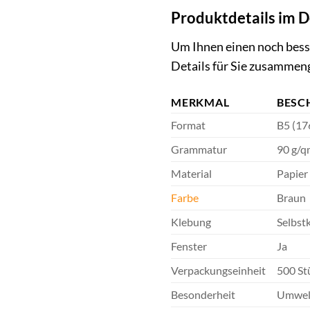
Produktdetails im D
Um Ihnen einen noch besse
Details für Sie zusammen
MERKMAL
BESC
Format
B5 (17
Grammatur
90 g/q
Material
Papier
Farbe
Braun
Klebung
Selbst
Fenster
Ja
Verpackungseinheit
500 St
Besonderheit
Umwelt