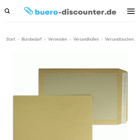
Zum
Inhalt
springen
Start
»
Bürobedarf
»
Versenden
»
Versandhüllen
»
Versandtaschen