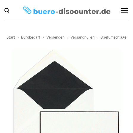
Zum
Inhalt
springen
Start
»
Bürobedarf
»
Versenden
»
Versandhüllen
»
Briefumschläge