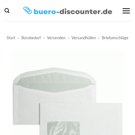
Zum
Inhalt
springen
Start
»
Bürobedarf
»
Versenden
»
Versandhüllen
»
Briefumschläge