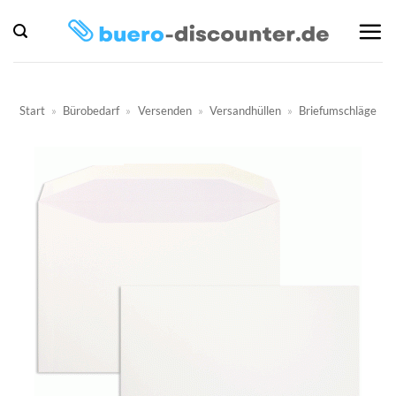
Zum
Inhalt
springen
Start
»
Bürobedarf
»
Versenden
»
Versandhüllen
»
Briefumschläge