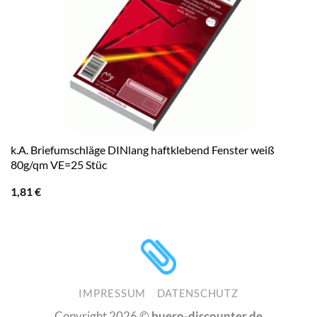
k.A. Briefumschläge DINlang haftklebend Fenster weiß
80g/qm VE=25 Stüc
1,81
€
IMPRESSUM
DATENSCHUTZ
Copyright 2026 ©
buero-discounter.de