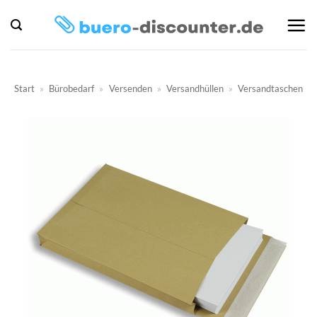
Zum
Inhalt
springen
Start
»
Bürobedarf
»
Versenden
»
Versandhüllen
»
Versandtaschen