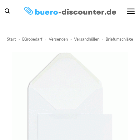
Zum
Inhalt
springen
Start
»
Bürobedarf
»
Versenden
»
Versandhüllen
»
Briefumschläge