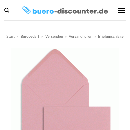
Zum
Inhalt
springen
Start
»
Bürobedarf
»
Versenden
»
Versandhüllen
»
Briefumschläge