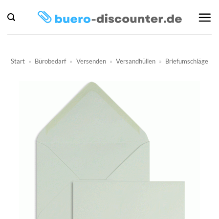
Zum
Inhalt
springen
Start
»
Bürobedarf
»
Versenden
»
Versandhüllen
»
Briefumschläge