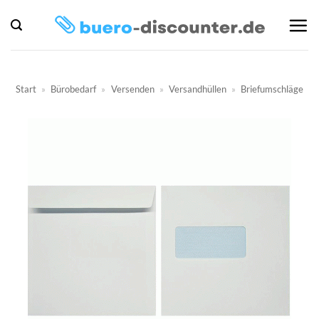
Zum
Inhalt
springen
Start
»
Bürobedarf
»
Versenden
»
Versandhüllen
»
Briefumschläge