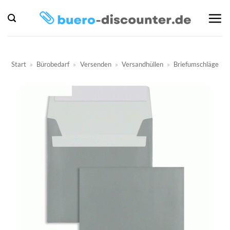
Zum
Inhalt
springen
Start
»
Bürobedarf
»
Versenden
»
Versandhüllen
»
Briefumschläge