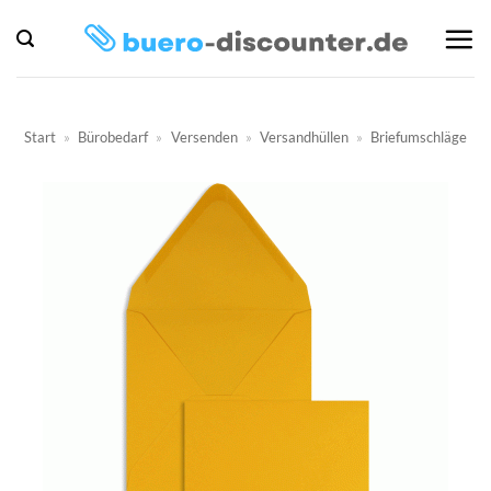
Zum
Inhalt
springen
Start
»
Bürobedarf
»
Versenden
»
Versandhüllen
»
Briefumschläge