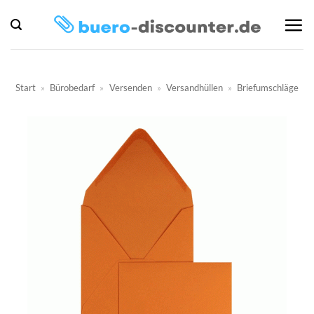
Zum
Inhalt
springen
Start
»
Bürobedarf
»
Versenden
»
Versandhüllen
»
Briefumschläge