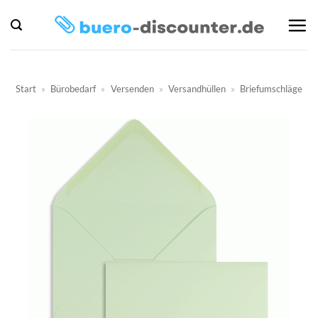
Zum
Inhalt
springen
Start
»
Bürobedarf
»
Versenden
»
Versandhüllen
»
Briefumschläge