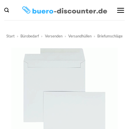
Zum
Inhalt
springen
Start
»
Bürobedarf
»
Versenden
»
Versandhüllen
»
Briefumschläge