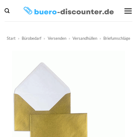
Zum
Inhalt
springen
Start
»
Bürobedarf
»
Versenden
»
Versandhüllen
»
Briefumschläge