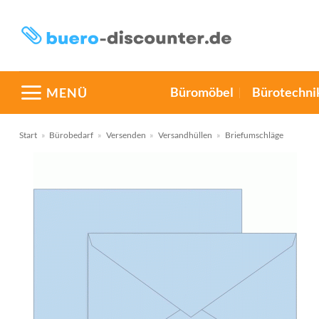
Zum
Inhalt
springen
Büromöbel
Bürotechni
MENÜ
Start
»
Bürobedarf
»
Versenden
»
Versandhüllen
»
Briefumschläge