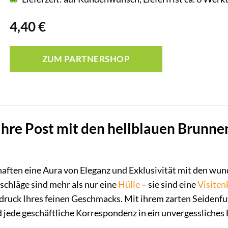
4,40
€
ZUM PARTNERSHOP
Ihre Post mit den hellblauen Brunn
haften eine Aura von Eleganz und Exklusivität mit den wu
chläge sind mehr als nur eine
Hülle
– sie sind eine
Visiten
druck Ihres feinen Geschmacks. Mit ihrem zarten Seidenfu
 jede geschäftliche Korrespondenz in ein unvergessliches 