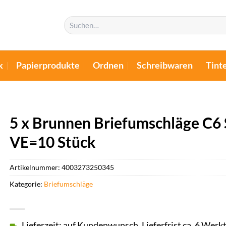
Suchen
nach:
k
Papierprodukte
Ordnen
Schreibwaren
Tint
5 x Brunnen Briefumschläge C6 
VE=10 Stück
Artikelnummer:
4003273250345
Kategorie:
Briefumschläge
Lieferzeit: auf Kundenwunsch, Lieferfrist ca. 6 Werk