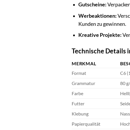
Gutscheine:
Verpacken 
Werbeaktionen:
Versc
Kunden zu gewinnen.
Kreative Projekte:
Ver
Technische Details i
MERKMAL
BES
Format
C6 (
Grammatur
80 g
Farbe
Hellb
Futter
Seid
Klebung
Nass
Papierqualität
Hoch