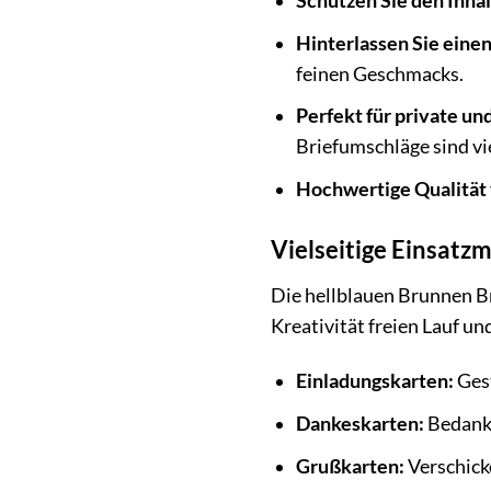
Schützen Sie den Inhal
Hinterlassen Sie eine
feinen Geschmacks.
Perfekt für private un
Briefumschläge sind vie
Hochwertige Qualität
Vielseitige Einsatzm
Die hellblauen Brunnen Br
Kreativität freien Lauf un
Einladungskarten:
Gest
Dankeskarten:
Bedanke
Grußkarten:
Verschick