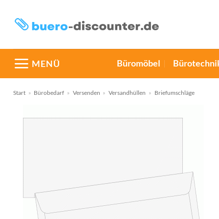
Zum
Inhalt
springen
Büromöbel
Bürotechni
MENÜ
Start
»
Bürobedarf
»
Versenden
»
Versandhüllen
»
Briefumschläge