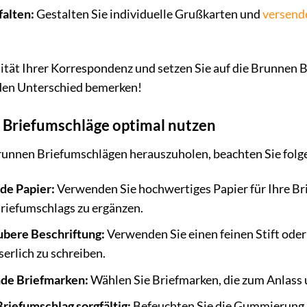
falten:
Gestalten Sie individuelle Grußkarten und
versend
alität Ihrer Korrespondenz und setzen Sie auf die Brunne
 den Unterschied bemerken!
 Briefumschläge optimal nutzen
runnen Briefumschlägen herauszuholen, beachten Sie folg
de Papier:
Verwenden Sie hochwertiges Papier für Ihre Br
riefumschlags zu ergänzen.
ubere Beschriftung:
Verwenden Sie einen feinen Stift oder
erlich zu schreiben.
de Briefmarken:
Wählen Sie Briefmarken, die zum Anlass 
riefumschlag sorgfältig:
Befeuchten Sie die Gummierung g