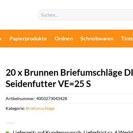
Suchen
nach:
k
Papierprodukte
Ordnen
Schreibwaren
Tint
20 x Brunnen Briefumschläge D
Seidenfutter VE=25 S
Artikelnummer:
4003273043428
Kategorie:
Briefumschläge
Lieferzeit: auf Kundenwunsch, Lieferfrist ca. 6 Werk