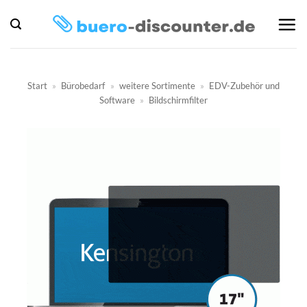
Zum
Inhalt
springen
Start
»
Bürobedarf
»
weitere Sortimente
»
EDV-Zubehör und
Software
»
Bildschirmfilter