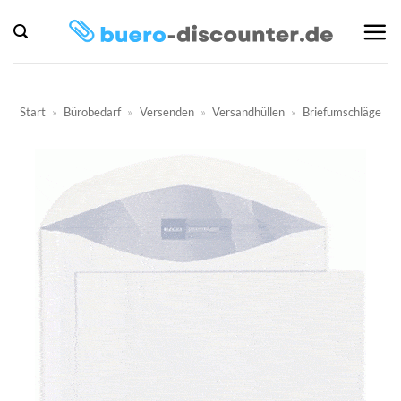
Zum
Inhalt
springen
Start
»
Bürobedarf
»
Versenden
»
Versandhüllen
»
Briefumschläge