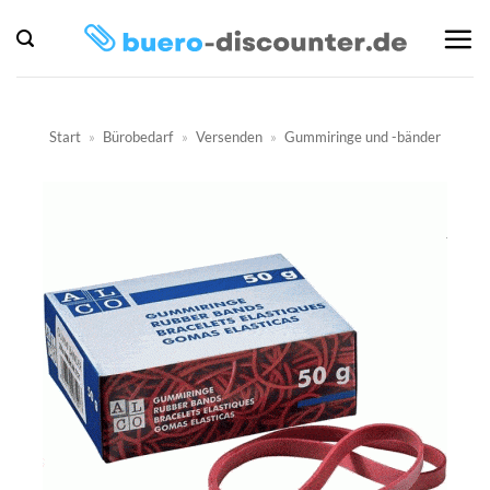
Zum
Inhalt
springen
Start
»
Bürobedarf
»
Versenden
»
Gummiringe und -bänder